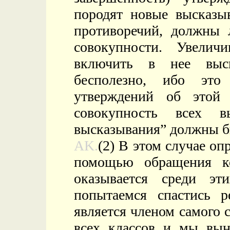
породят новые высказыв
противоречий, должны 
совокупности. Увелич
включить в нее выск
бесполезно, ибо это
утверждений об этой с
совокупность всех 
высказывания” должны б
AK.
(2) В этом случае оп
помощью обращения к
оказывается среди эт
попытаемся спастись 
является членом самого с
всех классов и мы вын