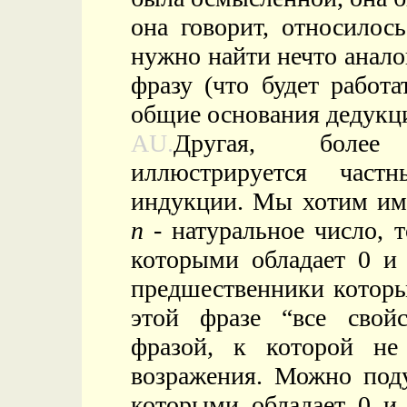
она говорит, относилос
нужно найти нечто анало
фразу (что будет работа
общие основания дедукц
AU.
Другая, более 
иллюстрируется част
индукции. Мы хотим име
n
- натуральное число, 
которыми обладает 0 и 
предшественники которы
этой фразе “все свой
фразой, к которой н
возражения. Можно поду
которыми обладает 0 и 