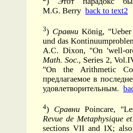
) Этот парадокс бы
M.G. Berry
back to text2
3
)
Сравни
König, "Ueber 
und das Kontinuumproble
A.C. Dixon, "On 'well-or
Math. Soc.,
Series 2, Vol.I
"On the Arithmetic C
предлагаемое в последне
удовлетворительным.
ba
4
)
Сравни
Poincare, "Le
Revue de Metaphysique et
sections VII and IX; als