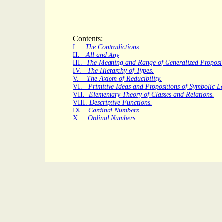
Contents:
I.
The Contradictions.
II.
All and Any
III.
The Meaning and Range of Generalized Proposit
IV.
The Hierarchy of Types.
V.
The Axiom of Reducibility.
VI.
Primitive Ideas and Propositions of Symbolic L
VII.
Elementary Theory of Classes and Relations.
VIII.
Descriptive Functions.
IX.
Cardinal Numbers.
X.
Ordinal Numbers.