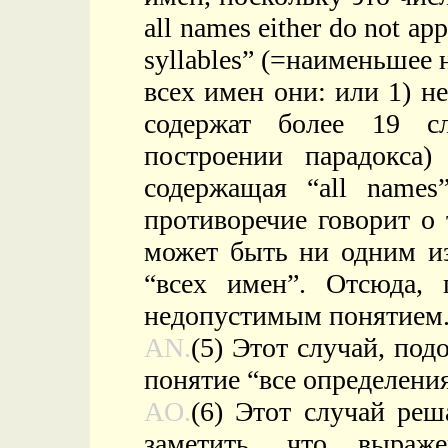
all names either do not app
syllables” (=наименьшее 
всех имен они: или 1) не
содержат более 19 с
построении парадокса)
содержащая “all names
противоречие говорит о 
может быть ни одним из
“всех имен”. Отсюда, 
недопустимым понятием
AN.
(5) Этот случай, под
понятие “все определени
AO.
(6) Этот случай реш
заметить, что выраж