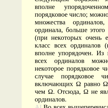
вполне упорядоченно
порядковое число; можно
множества ординалов
ординала, больше этого
(при некоторых очень е
класс всех ординалов (
вполне упорядочен. Из 
всех ординалов можн
некоторое порядковое ч
случае порядковое ч
включающих
Ω
равно
Ω
чем
Ω. Отсюда,
Ω
не яв
ординалов.
AI.
Во всех вышеперечисл