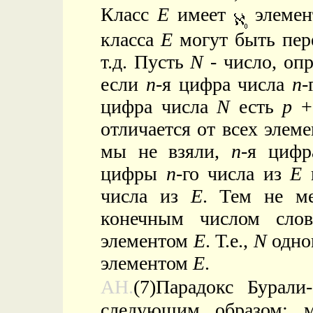
Класс
E
имеет
элемент
класса
E
могут быть пере
т.д. Пусть
N
- число, оп
если
n
-я цифра числа
n
-
цифра числа
N
есть
p
+1
отличается от всех элем
мы не взяли,
n
-я циф
цифры
n
-го числа из
E
и
числа из
E
. Тем не м
конечным числом сло
элементом
E
. Т.е.,
N
однов
элементом
E
.
AH.
(7)Парадокс Бурали
следующим образом: м