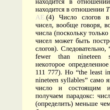
находится в отношен
находится в отношении
T
AE.
(4) Число слогов в
чисел, вообще говоря, в
числа (поскольку только
чисел может быть постр
слогов). Следовательно, “
fewer than nineteen s
некоторое определенное
111 777). Но “the least i
nineteen syllables” сам
число и состоящим из
получаем парадокс: чис
(определить) меньше че