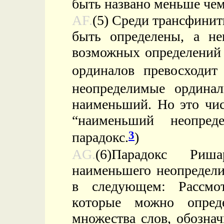
быть названо меньше чем
AF.
(5) Среди трансфини
быть определены, а не
возможных определений
ординалов превосходи
неопределимые ордина
наименьший. Но это чис
“наименьший неопред
3
парадокс.
)
AG.
(6)Парадокс Риша
наименьшего неопредели
в следующем: Рассмо
которые можно опреде
множества слов, обозна