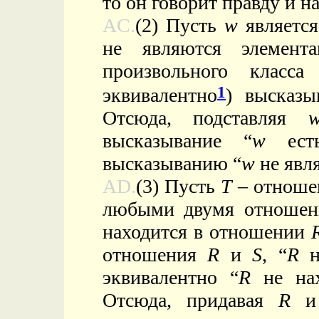
то он говорит правду и н
AC.
(2) Пусть
w
является
не являются элемент
произвольного класс
1
эквивалентно
)
высказы
Отсюда, подставляя
высказывание “
w
ест
высказыванию “
w
не явл
AD.
(3) Пусть
T
– отношен
любыми двумя отноше
находится в отношении
отношения
R
и
S
, “
R
н
эквивалентно “
R
не нах
Отсюда, придавая
R