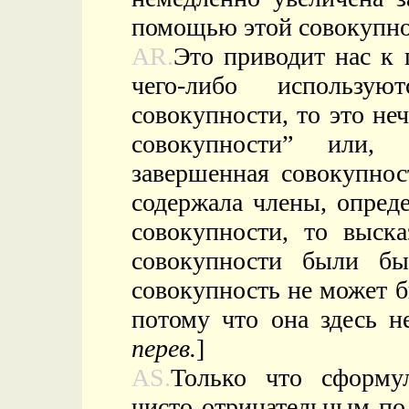
помощью этой совокупно
AR.
Это приводит нас к 
чего-либо использу
совокупности, то это не
совокупности” или,
завершенная совокупнос
содержала члены, опред
совокупности, то выска
совокупности были б
совокупность не может б
потому что она здесь н
перев.
]
AS.
Только что сформу
чисто отрицательным по 