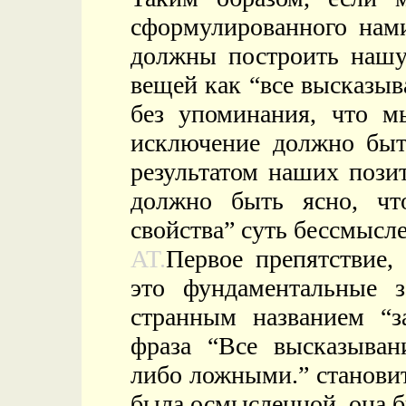
сформулированного нами
должны построить нашу
вещей как “все высказыв
без упоминания, что м
исключение должно быт
результатом наших пози
должно быть ясно, чт
свойства” суть бессмысл
AT.
Первое препятствие,
это фундаментальные з
странным названием “з
фраза “Все высказыван
либо ложными.” станови
была осмысленной, она б