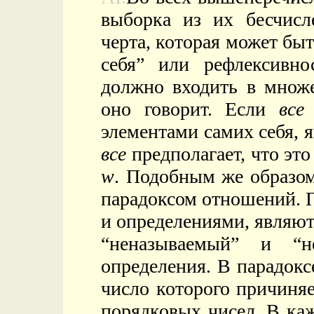
выборка из их бесчисл
черта, которая может бы
себя” или рефлексивно
должно входить в множе
оно говорит. Если
все
элементами самих себя,
все
предполагает, что эт
w
. Подобным же образом
парадоксом отношений. 
и определениями, являют
“неназываемый” и “
определения. В парадокс
число которого причиняе
порядковых чисел. В каж