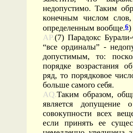
недопустимо. Таким об
конечным числом слов, 
6
определенным
вообще.
)
AP.
(7) Парадокс Бурали
“все ординалы” - недоп
допустимым, то: поск
порядке возрастания о
ряд, то порядковое чис
больше самого себя.
AQ.
Таким образом, общ
является допущение о
совокупности всех веще
если принять ее сущес
немедленно увеличена з