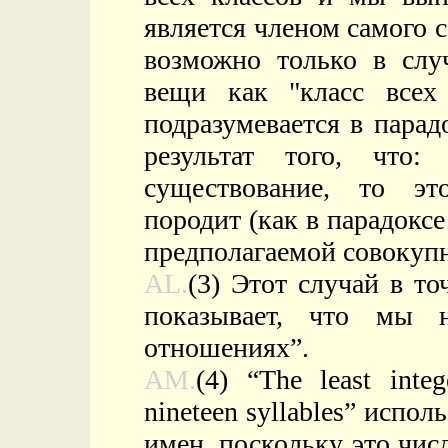
является членом самого се
возможно только в случ
вещи как "класс всех
подразумевается в парадо
результат того, что
существование, то эт
породит (как в парадоксе
предполагаемой совокупн
AL.
(3) Этот случай в то
показывает, что мы 
отношениях”.
AM.
(4) “The least inte
nineteen syllables” испол
имен, поскольку это число