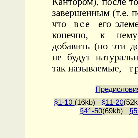
Кантором), после т
завершенным (т.е. п
что
все
его эле
конечно, к нему
добавить (но эти 
не будут натураль
так называемые,
т
Предислови
§1-10
(16kb)
§11-20
(52
§41-50
(69kb)
§5