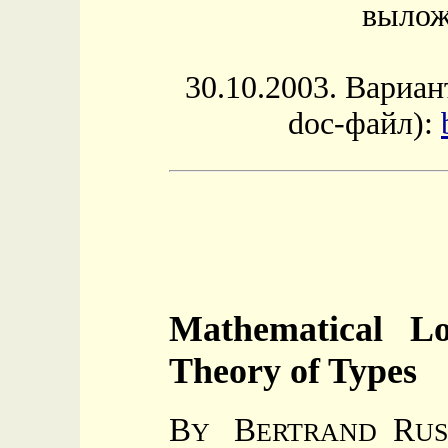
вылож
30.10.2003. Вариан
doc-файл):
Mathematical L
Theory of Types
B
B
R
Y
ERTRAND
US