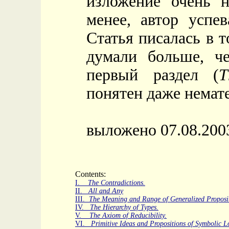
изложение очень н
менее, автор успев
Статья писалась в т
думали больше, ч
первый раздел (
T
понятен даже немат
выложено 07.08.200
Contents:
I.
The Contradictions.
II.
All and Any
III.
The Meaning and Range of Generalized Proposit
IV.
The Hierarchy of Types.
V.
The Axiom of Reducibility.
VI.
Primitive Ideas and Propositions of Symbolic L